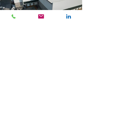
Contáctanos
52-55-55502639
temocsa@temocsa.com
Alta especialidad en supervisión de
construcción, costos y percepción
remota
México © 2026 | Términos y condiciones | Aviso de